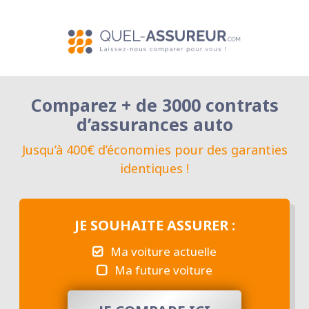
Comparez + de 3000 contrats
d’assurances auto
Jusqu’à 400€ d’économies pour des garanties
identiques !
JE SOUHAITE ASSURER :
Ma voiture actuelle
Ma future voiture