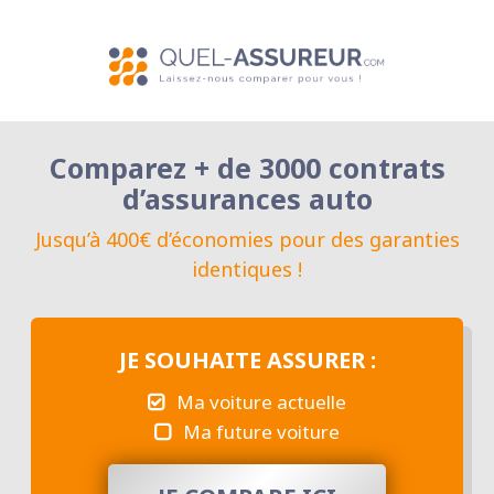
Comparez + de 3000 contrats
d’assurances auto
Jusqu’à 400€ d’économies pour des garanties
identiques !
JE SOUHAITE ASSURER :
Ma voiture actuelle
Ma future voiture