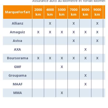
Assurance auto au kilomètre et forfait kilométr
2000
4000
5000
7000
8000
9000
1
MarqueForfait
km
km
km
km
km
km
Allianz
X
X
X
Amaguiz
X
X
X
X
X
X
Aviva
X
X
AXA
X
Boursorama
X
X
X
X
X
X
GMF
X
Groupama
X
MAAF
X
MMA
X