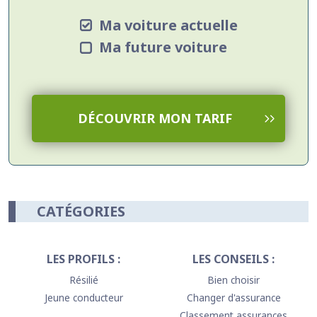
Les seniors
Ma voiture actuelle
Les jeunes conducteurs
Les gens soucieux de faire des économies
Ma future voiture
Les gens qui utilisent les transports en commun
Les adeptes du covoiturage
Les gens soucieux de l’écologie
Etc
DÉCOUVRIR MON TARIF
CATÉGORIES
LES PROFILS :
LES CONSEILS :
Résilié
Bien choisir
Jeune conducteur
Changer d'assurance
Classement assurances