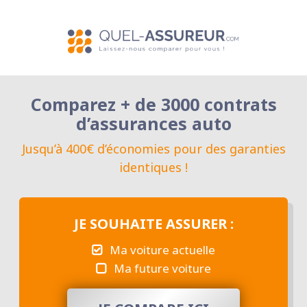
Comparez + de 3000 contrats
d’assurances auto
Jusqu’à 400€ d’économies pour des garanties
identiques !
JE SOUHAITE ASSURER :
Ma voiture actuelle
Ma future voiture