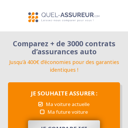
Comparez + de 3000 contrats
d’assurances auto
Jusqu’à 400€ d’économies pour des garanties
identiques !
JE SOUHAITE ASSURER :
Ma voiture actuelle
Ma future voiture