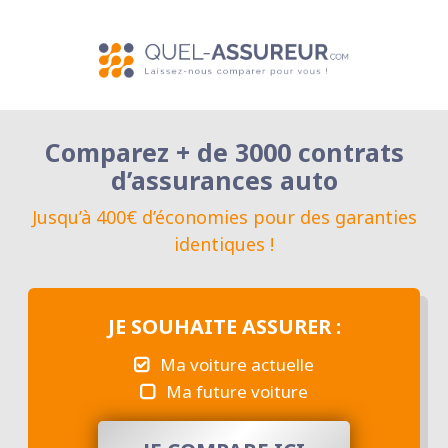
Comparez + de 3000 contrats
d’assurances auto
Jusqu’à 400€ d’économies pour des garanties
identiques !
JE SOUHAITE ASSURER :
Ma voiture actuelle
Ma future voiture