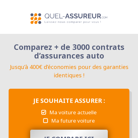
Comparez + de 3000 contrats
d’assurances auto
Jusqu’à 400€ d’économies pour des garanties
identiques !
JE SOUHAITE ASSURER :
Ma voiture actuelle
Ma future voiture