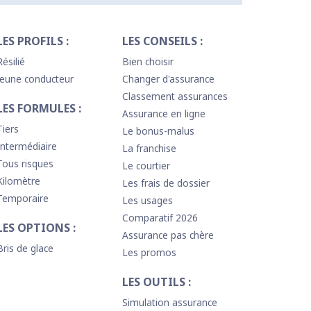
LES PROFILS :
LES CONSEILS :
Résilié
Bien choisir
Jeune conducteur
Changer d'assurance
Classement assurances
LES FORMULES :
Assurance en ligne
Tiers
Le bonus-malus
Intermédiaire
La franchise
Tous risques
Le courtier
Kilomètre
Les frais de dossier
Temporaire
Les usages
Comparatif 2026
LES OPTIONS :
Assurance pas chère
Bris de glace
Les promos
LES OUTILS :
Simulation assurance