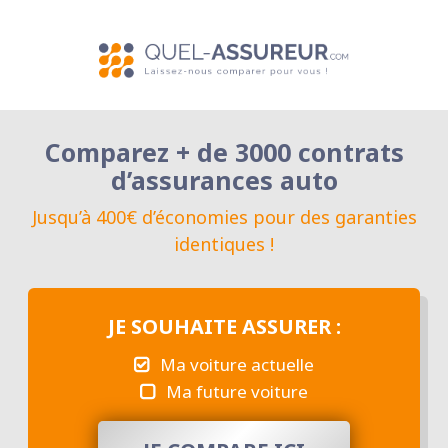
Comparez + de 3000 contrats
d’assurances auto
Jusqu’à 400€ d’économies pour des garanties
identiques !
JE SOUHAITE ASSURER :
Ma voiture actuelle
Ma future voiture