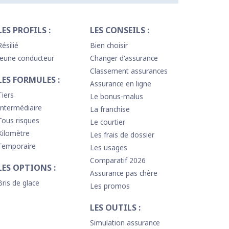
LES PROFILS :
LES CONSEILS :
Résilié
Bien choisir
Jeune conducteur
Changer d'assurance
Classement assurances
LES FORMULES :
Assurance en ligne
Tiers
Le bonus-malus
Intermédiaire
La franchise
Tous risques
Le courtier
Kilomètre
Les frais de dossier
Temporaire
Les usages
Comparatif 2026
LES OPTIONS :
Assurance pas chère
Bris de glace
Les promos
LES OUTILS :
Simulation assurance