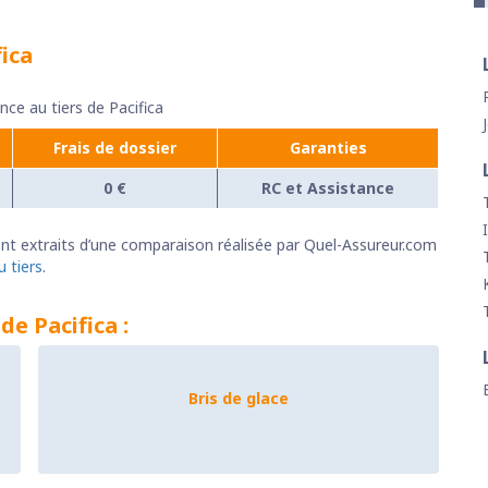
fica
ance au tiers de Pacifica
Frais de dossier
Garanties
0 €
RC et Assistance
 sont extraits d’une comparaison réalisée par Quel-Assureur.com
u tiers
.
de Pacifica :
Bris de glace