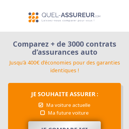
Comparez + de 3000 contrats
d’assurances auto
Jusqu’à 400€ d’économies pour des garanties
identiques !
JE SOUHAITE ASSURER :
Ma voiture actuelle
Ma future voiture