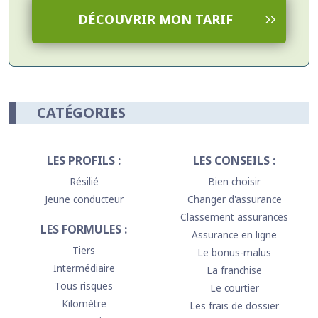
d’assurance auto jeune conducteur et de porter une attention
très particulière aux montants des franchises.
DÉCOUVRIR MON TARIF
CATÉGORIES
LES PROFILS :
LES CONSEILS :
Résilié
Bien choisir
Jeune conducteur
Changer d'assurance
Classement assurances
LES FORMULES :
Assurance en ligne
Tiers
Le bonus-malus
Intermédiaire
La franchise
Tous risques
Le courtier
Kilomètre
Les frais de dossier