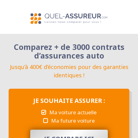
Comparez + de 3000 contrats
d’assurances auto
Jusqu’à 400€ d’économies pour des garanties
identiques !
JE SOUHAITE ASSURER :
Ma voiture actuelle
Ma future voiture