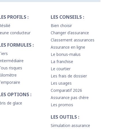
LES PROFILS :
LES CONSEILS :
Résilié
Bien choisir
Jeune conducteur
Changer d'assurance
Classement assurances
LES FORMULES :
Assurance en ligne
Tiers
Le bonus-malus
Intermédiaire
La franchise
Tous risques
Le courtier
Kilomètre
Les frais de dossier
Temporaire
Les usages
Comparatif 2026
LES OPTIONS :
Assurance pas chère
Bris de glace
Les promos
LES OUTILS :
Simulation assurance