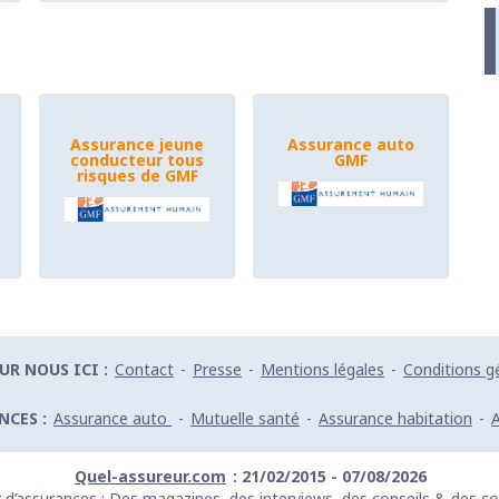
Assurance jeune
Assurance auto
conducteur tous
GMF
risques de GMF
UR NOUS ICI :
Contact
-
Presse
-
Mentions légales
-
Conditions gé
NCES :
Assurance auto
-
Mutuelle santé
-
Assurance habitation
-
Quel-assureur.com
: 21/02/2015 -
07/08/2026
 d’assurances : Des magazines, des interviews, des conseils & des co